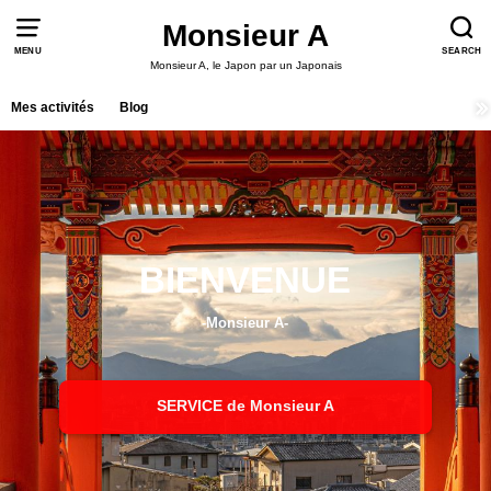
Monsieur A
MENU
SEARCH
Monsieur A, le Japon par un Japonais
Mes activités
Blog
BIENVENUE
-Monsieur A-
SERVICE de Monsieur A