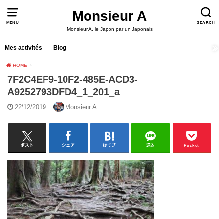
Monsieur A
MENU
SEARCH
Monsieur A, le Japon par un Japonais
Mes activités
Blog
HOME
7F2C4EF9-10F2-485E-ACD3-
A9252793DFD4_1_201_a
22/12/2019
Monsieur A
ポスト
シェア
はてブ
送る
Pocket