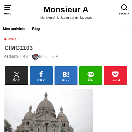
Monsieur A
MENU
SEARCH
Monsieur A, le Japon par un Japonais
Mes activités
Blog
HOME
CIMG1103
04/03/2018
Monsieur A
ポスト
シェア
はてブ
送る
Pocket