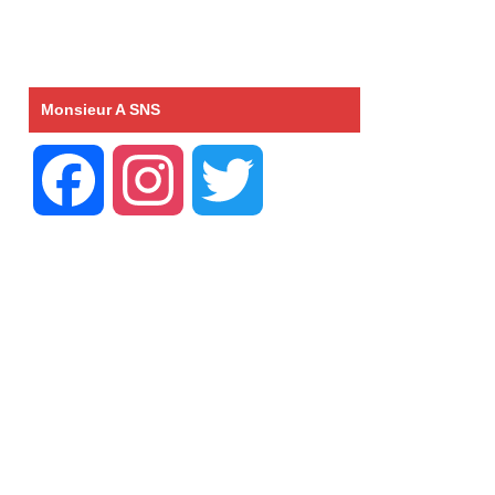
Monsieur A SNS
F
I
T
a
n
w
c
s
i
e
t
t
b
a
t