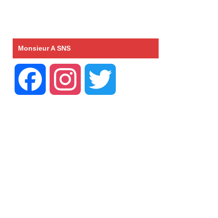
Monsieur A SNS
F
I
T
a
n
w
c
s
i
e
t
t
b
a
t