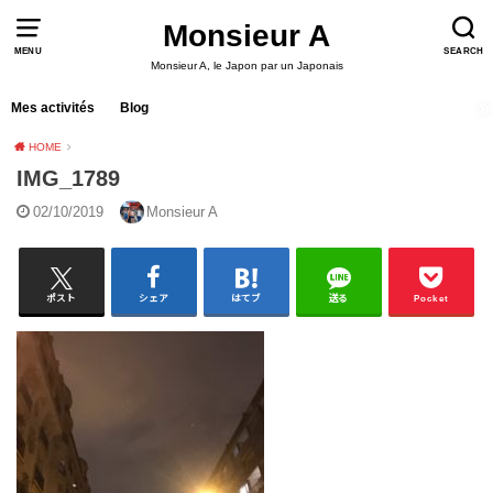
Monsieur A
MENU
SEARCH
Monsieur A, le Japon par un Japonais
Mes activités
Blog
HOME
IMG_1789
02/10/2019
Monsieur A
ポスト
シェア
はてブ
送る
Pocket