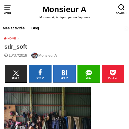
Monsieur A
MENU
SEARCH
Monsieur A, le Japon par un Japonais
Mes activités
Blog
HOME
sdr_soft
10/07/2019
Monsieur A
ポスト
シェア
はてブ
送る
Pocket