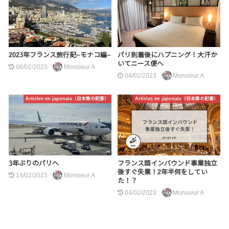
2023年フランス旅行記~モナコ編~
パリ到着後にハプニング！大汗か
いてニース便へ
06/02/2023
Monsieur A
04/02/2023
Monsieur A
Articles en japonais（日本語の記事）
Articles en japonais（日本語の記事）
3年ぶりのパリへ
フランス語インバウンド事業独立
後すぐ失業！2年半何をしてい
14/02/2023
Monsieur A
た！？
04/02/2023
Monsieur A