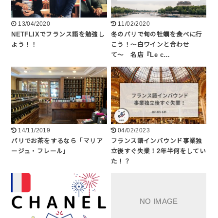
13/04/2020
11/02/2020
NETFLIXでフランス語を勉強し
冬のパリで旬の牡蠣を食べに行
よう！！
こう！〜白ワインと合わせ
て〜 名店『Le c…
14/11/2019
04/02/2023
パリでお茶をするなら「マリア
フランス語インバウンド事業独
ージュ・フレール」
立後すぐ失業！2年半何をしてい
た！？