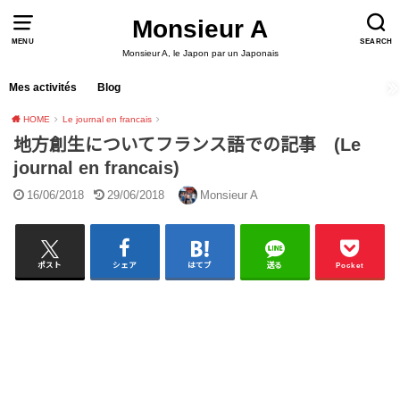
Monsieur A
MENU
SEARCH
Monsieur A, le Japon par un Japonais
Mes activités
Blog
HOME
Le journal en francais
地方創生についてフランス語での記事 (Le
journal en francais)
16/06/2018
29/06/2018
Monsieur A
ポスト
シェア
はてブ
送る
Pocket