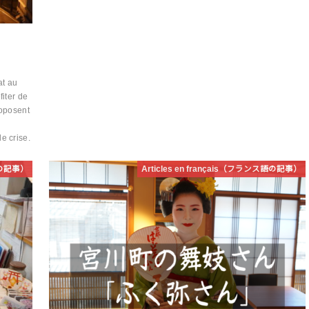
at au
iter de
roposent
e crise.
ス語の記事）
Articles en français（フランス語の記事）