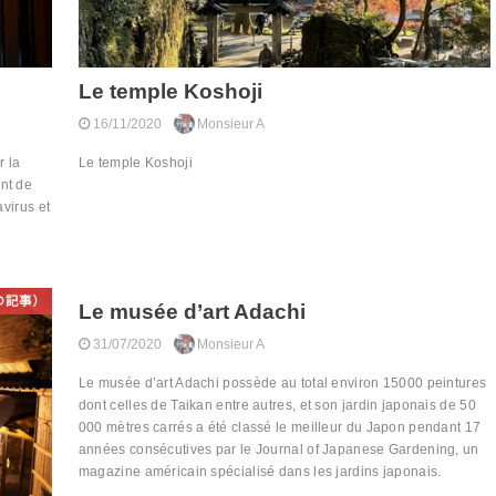
Le temple Koshoji
16/11/2020
Monsieur A
r la
Le temple Koshoji
nt de
avirus et
ス語の記事）
Articles en français（フランス語の記事）
Le musée d’art Adachi
31/07/2020
Monsieur A
Le musée d’art Adachi possède au total environ 15000 peintures
dont celles de Taikan entre autres, et son jardin japonais de 50
000 mètres carrés a été classé le meilleur du Japon pendant 17
années consécutives par le Journal of Japanese Gardening, un
magazine américain spécialisé dans les jardins japonais.