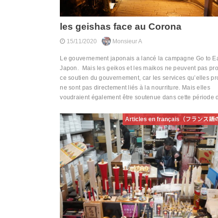
les geishas face au Corona
15/11/2020
Monsieur A
Le gouvernement japonais a lancé la campagne Go to E
Japon. Mais les geikos et les maikos ne peuvent pas prof
ce soutien du gouvernement, car les services qu’elles p
ne sont pas directement liés à la nourriture. Mais elles
voudraient également être soutenue dans cette période d
Articles en français（フラン