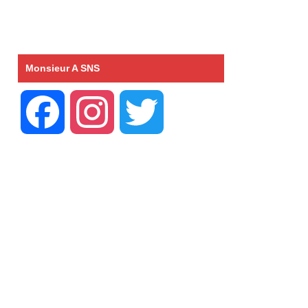
Monsieur A SNS
F
I
T
a
n
w
c
s
i
e
t
t
b
a
t