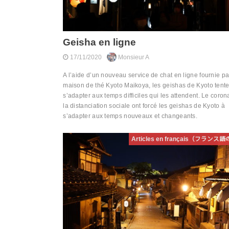
Geisha en ligne
17/11/2020
Monsieur A
A l’aide d’un nouveau service de chat en ligne fournie pa
maison de thé Kyoto Maikoya, les geishas de Kyoto tente
s’adapter aux temps difficiles qui les attendent. Le coron
la distanciation sociale ont forcé les geishas de Kyoto à
s’adapter aux temps nouveaux et changeants.
Articles en français（フラン