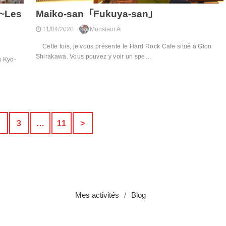
~Les
Maiko-san「Fukuya-san」
11/04/2020
Monsieur A
Cette fois, je vous présente le Hard Rock Cafe situé à Gion
Shirakawa. Vous pouvez y voir un spe…
u Kyo-
2
3
…
11
>
Mes activités
Blog