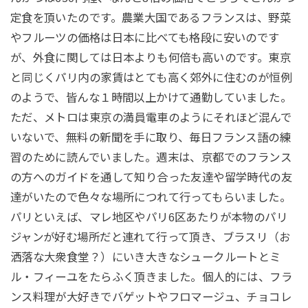
定食を頂いたのです。農業大国であるフランスは、野菜
やフルーツの価格は日本に比べても格段に安いのです
が、外食に関しては日本よりも何倍も高いのです。東京
と同じくパリ内の家賃はとても高く郊外に住むのが恒例
のようで、皆んな１時間以上かけて通勤していました。
ただ、メトロは東京の満員電車のようにそれほど混んで
いないで、無料の新聞を手に取り、毎日フランス語の練
習のために読んでいました。週末は、京都でのフランス
の方へのガイドを通して知り合った友達や留学時代の友
達がいたので色々な場所につれて行ってもらいました。
パリといえば、マレ地区やパリ6区あたりが本物のパリ
ジャンが好む場所だと連れて行って頂き、ブラスリ（お
洒落な大衆食堂？）にいき大きなシュークルートとミ
ル・フィーユをたらふく頂きました。個人的には、フラ
ンス料理が大好きでバゲットやフロマージュ、チョコレ