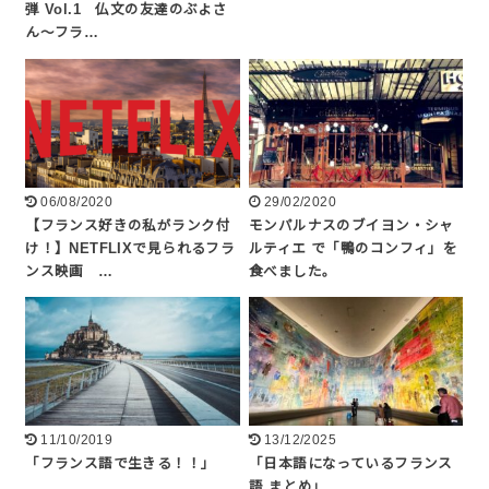
弾 Vol.1 仏文の友達のぶよさ
ん〜フラ…
06/08/2020
29/02/2020
【フランス好きの私がランク付
モンパルナスのブイヨン・シャ
け！】NETFLIXで見られるフラ
ルティエ で「鴨のコンフィ」を
ンス映画 …
食べました。
11/10/2019
13/12/2025
「フランス語で生きる！！」
「日本語になっているフランス
語 まとめ」