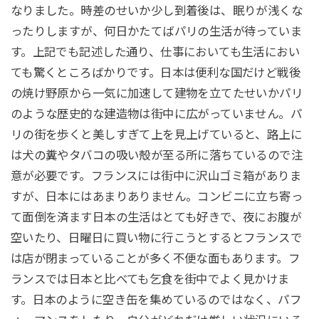
なりました。時差のせいか少し到着後は、眠りが浅くな
ったりしますが、何日かたてばパリの生活が待っていま
す。上記でも記述した通り、仕事においても生活におい
ても驚くところばかりです。日本は便利な国だけど戦後
の焼け野原から一気に加速して建物を立てたせいかパリ
のような歴史的な建造物は街中に広がっていません。パ
リの街を歩くと美しすぎて上を見上げていると、路上に
は犬の糞やタバコの吸い殻が至る所に落ちているので注
意が必要です。フランスには街中に沢山ゴミ箱がありま
すが、日本にはあまりありません。コンビニに立ち寄っ
て面倒を済ます日本の生活はとても好きで、夜にお腹が
空いたり、日曜日に買い物に行こうとするとフランスで
は店が閉まっていることが多く不便な面もあります。フ
ランスでは日本と比べても乞食を街中でよく見かけま
す。日本のように空き缶を集めているのではなく、パフ