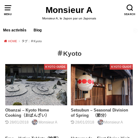
Monsieur A
MENU
SEARCH
Monsieur A, le Japon par un Japonais
Mes activités
Blog
HOME
タグ : ＃Kyoto
＃Kyoto
KYOTO GUIDE
KYOTO GUIDE
Obanzai – Kyoto Home
Setsubun – Seasonal Division
Cooking（おばんざい）
of Spring （節分）
28/01/2018
Monsieur A
28/01/2018
Monsieur A
KYOTO GUIDE
KYOTO GUIDE