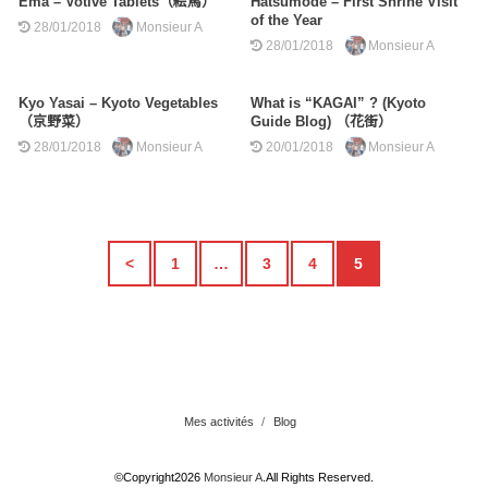
Ema – Votive Tablets（絵馬）
Hatsumode – First Shrine Visit
of the Year
28/01/2018
Monsieur A
28/01/2018
Monsieur A
KYOTO GUIDE
KYOTO GUIDE
Kyo Yasai – Kyoto Vegetables
What is “KAGAI” ? (Kyoto
（京野菜）
Guide Blog) （花街）
28/01/2018
Monsieur A
20/01/2018
Monsieur A
<
1
…
3
4
5
Mes activités
Blog
©Copyright2026
Monsieur A
.All Rights Reserved.