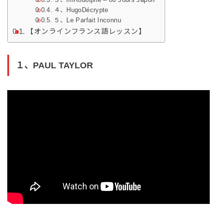
３、imRodolphe – 80 Jours Japon
４、HugoDécrypte
５、Le Parfait Inconnu
【オンラインフランス語レッスン】
１、PAUL TAYLOR