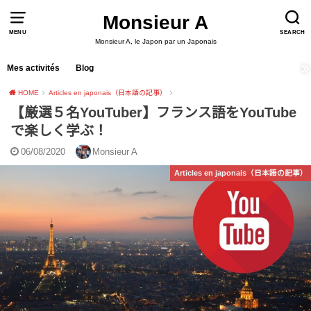
Monsieur A
MENU
SEARCH
Monsieur A, le Japon par un Japonais
Mes activités
Blog
HOME
Articles en japonais（日本語の記事）
【厳選５名YouTuber】フランス語をYouTube
で楽しく学ぶ！
06/08/2020
Monsieur A
Articles en japonais（日本語の記事）