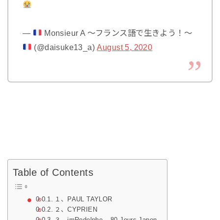
—
Monsieur A 〜フランス語で生きよう！〜
(@daisuke13_a)
August 5, 2020
Table of Contents
１、PAUL TAYLOR
２、CYPRIEN