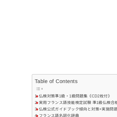
Table of Contents
仏検対策準1級・1級問題集《CD2枚付》
実用フランス語技能検定試験 準1級仏検合格
仏検公式ガイドブック傾向と対策+実施問題
フランス語名詞化辞典