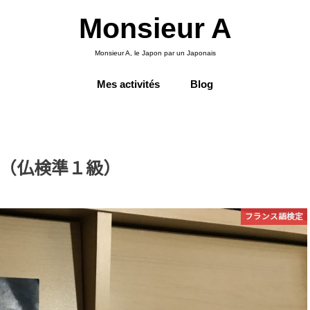
Monsieur A
Monsieur A, le Japon par un Japonais
Mes activités
Blog
（仏検準１級）
フランス語検定