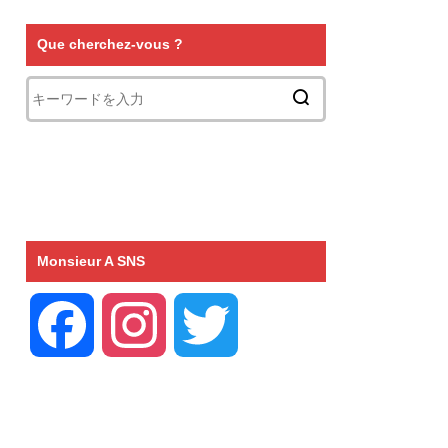
Que cherchez-vous ?
Monsieur A SNS
F
I
T
a
n
w