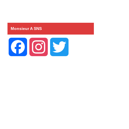
Monsieur A SNS
F
I
T
a
n
w
c
s
i
e
t
t
b
a
t