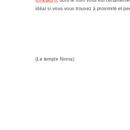
Kinkaku-ji
, dont le nom vous est certainement
idéal si vous vous trouvez à proximité et p
(Le temple Ninna)