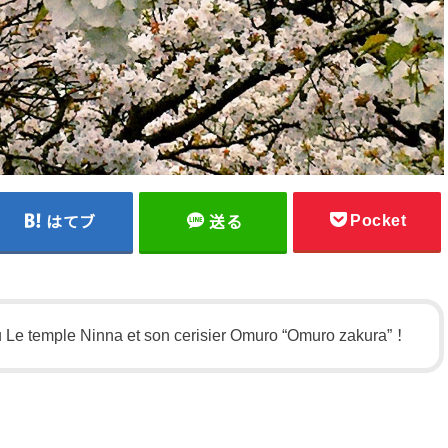
Pocket
はてブ
送る
du Le temple Ninna et son cerisier Omuro “Omuro zakura”！